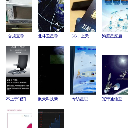
合规宣导
北斗卫星导
5G，上天
鸿雁星座启
湛江电子产
航系统 星
了！卫星和
航 中国航
品销售的边
座布局与卫
基站擦出了
天全领域叩
界与自律
星通信服务
什么火花？
响商业航天
进展
新纪元
不止于“轻”|
航天科技新
专访星思
宽带通信卫
控维新一代
赛道 通
CTO林庆:
星 构建未
自动便携站
信、雷达与
巩固5G芯
来连接的世
震撼来袭
新材料如何
片“高地”，
界桥梁