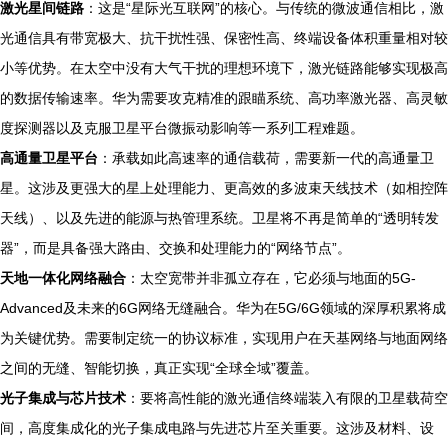
激光星间链路
：这是“星际光互联网”的核心。与传统的微波通信相比，激
光通信具有带宽极大、抗干扰性强、保密性高、终端设备体积重量相对较
小等优势。在太空中没有大气干扰的理想环境下，激光链路能够实现极高
的数据传输速率。华为需要攻克精准的跟瞄系统、高功率激光器、高灵敏
度探测器以及克服卫星平台微振动影响等一系列工程难题。
高通量卫星平台
：承载如此高速率的通信载荷，需要新一代的高通量卫
星。这涉及更强大的星上处理能力、更高效的多波束天线技术（如相控阵
天线）、以及先进的能源与热管理系统。卫星将不再是简单的“透明转发
器”，而是具备强大路由、交换和处理能力的“网络节点”。
天地一体化网络融合
：太空宽带并非孤立存在，它必须与地面的5G-
Advanced及未来的6G网络无缝融合。华为在5G/6G领域的深厚积累将成
为关键优势。需要制定统一的协议标准，实现用户在天基网络与地面网络
之间的无缝、智能切换，真正实现“全球全域”覆盖。
光子集成与芯片技术
：要将高性能的激光通信终端装入有限的卫星载荷空
间，高度集成化的光子集成电路与先进芯片至关重要。这涉及材料、设