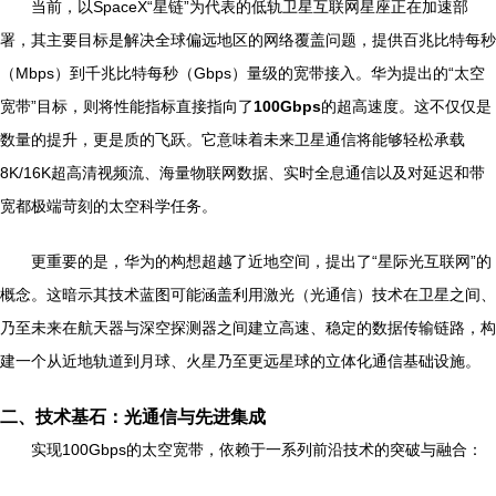
当前，以SpaceX“星链”为代表的低轨卫星互联网星座正在加速部
署，其主要目标是解决全球偏远地区的网络覆盖问题，提供百兆比特每秒
（Mbps）到千兆比特每秒（Gbps）量级的宽带接入。华为提出的“太空
宽带”目标，则将性能指标直接指向了
100Gbps
的超高速度。这不仅仅是
数量的提升，更是质的飞跃。它意味着未来卫星通信将能够轻松承载
8K/16K超高清视频流、海量物联网数据、实时全息通信以及对延迟和带
宽都极端苛刻的太空科学任务。
更重要的是，华为的构想超越了近地空间，提出了“星际光互联网”的
概念。这暗示其技术蓝图可能涵盖利用激光（光通信）技术在卫星之间、
乃至未来在航天器与深空探测器之间建立高速、稳定的数据传输链路，构
建一个从近地轨道到月球、火星乃至更远星球的立体化通信基础设施。
二、技术基石：光通信与先进集成
实现100Gbps的太空宽带，依赖于一系列前沿技术的突破与融合：