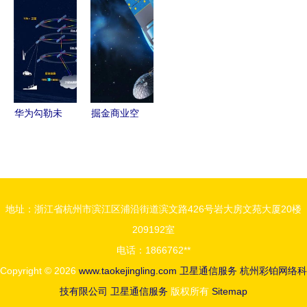
汛救灾
iPhone 14
地面信关站
手 卫星通
的“空中生
即将迎来通
的技术优势
信技术掀起
命线”
信新时代
与未来展望
新革命
华为勾勒未
掘金商业空
来蓝图 打
间数据中继
造
服务 卫星
100Gbps“太
通信领域的
空宽带”与
下一片蓝海
地址：浙江省杭州市滨江区浦沿街道滨文路426号岩大房文苑大厦20楼
星际光互联
209192室
网
电话：1866762**
Copyright © 2026
www.taokejingling.com
卫星通信服务
杭州彩铂网络科
技有限公司
卫星通信服务
版权所有
Sitemap