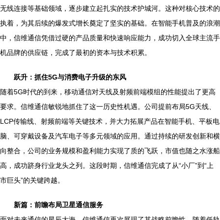
无线连接等基础领域，逐步建立起扎实的技术护城河。这种对核心技术的
执着，为其后续的爆发式增长奠定了坚实的基础。在智能手机普及的浪潮
中，信维通信凭借过硬的产品质量和快速响应能力，成功切入全球主流手
机品牌的供应链，完成了最初的资本与技术积累。
跃升：抓住5G与消费电子升级的东风
随着5G时代的到来，移动通信对天线及射频前端模组的性能提出了更高
要求。信维通信敏锐地抓住了这一历史性机遇。公司提前布局5G天线、
LCP传输线、射频前端等关键技术，并大力拓展产品在智能手机、平板电
脑、可穿戴设备及汽车电子等多元领域的应用。通过持续的研发创新和横
向整合，公司的业务规模和盈利能力实现了质的飞跃，市值也随之水涨船
高，成功跻身行业龙头之列。这段时期，信维通信完成了从“小厂”到“上
市巨头”的关键跨越。
新篇：前瞻布局卫星通信服务
面对未来通信的星辰大海，信维通信再次展现了其战略前瞻性。随着低轨