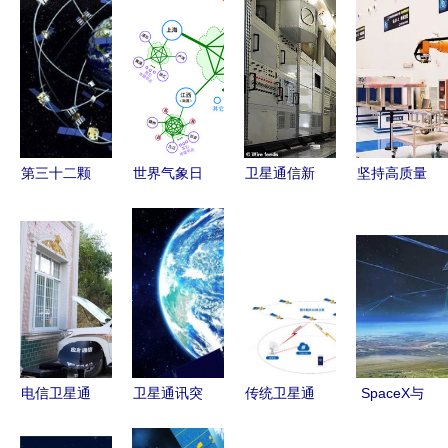
第三十二颗
世界气象日
卫星通信新
坚持高质量
北斗卫星发
| 打造专业
纪元 探索
发展 打造
射后的北斗
的气象信息
未来的天空
质效滨城
系统 水平
化指挥中心
之路
见证滨城奋
与GPS对比
的核心要素
进新征程
分析及卫星
是什么？
喜迎市第十
通信服务
二次党代会
系列报道之
电信卫星通
卫星通讯突
传统卫星通
SpaceX与
一 卫星通
信 架起防
破信号障碍
信的基石
T-Mobile携
信服务